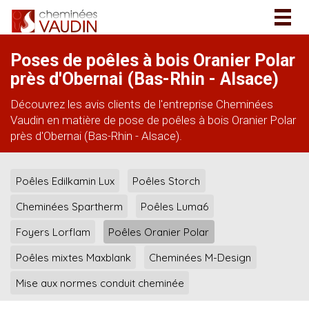
Togg
navig
Poses de poêles à bois Oranier Polar
près d'Obernai (Bas-Rhin - Alsace)
Découvrez les avis clients de l'entreprise Cheminées
Vaudin en matière de pose de poêles à bois Oranier Polar
près d'Obernai (Bas-Rhin - Alsace).
Poêles Edilkamin Lux
Poêles Storch
Cheminées Spartherm
Poêles Luma6
Foyers Lorflam
Poêles Oranier Polar
Poêles mixtes Maxblank
Cheminées M-Design
Mise aux normes conduit cheminée