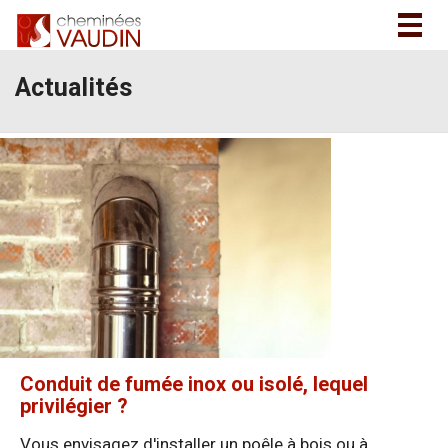
Togg
navig
Actualités
Conduit de fumée inox ou isolé, lequel
privilégier ?
Vous envisagez d'installer un poêle à bois ou à